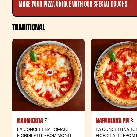
MAKE YOUR PIZZA UNIQUE WITH OUR SPECIAL DOUGHS!
TRADITIONAL
MARGHERITA
MARGHERITA PIÙ
- Vegetarian
-
🥬
🥬
LA CONCETTINA TOMATO,
LA CONCETTINA TO
FIORDILATTE FROM MONTI
FIORDILATTE FROM