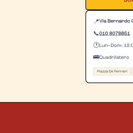
BO
📍
Via Bernardo 
📞
010 8078851
🕐
Lun–Dom: 12:0
🚌
Quadrilatero
Piazza De Ferrari