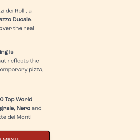
 dei Rolli, a
azzo Ducale
.
over the real
ing is
at reflects the
temporary pizza,
50 Top World
egrale
,
Nero
and
te dei Monti