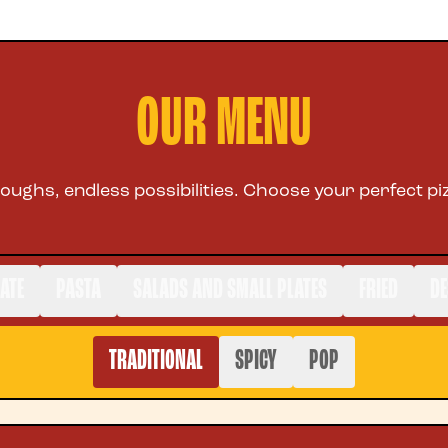
OUR MENU
oughs, endless possibilities. Choose your perfect pi
ATE
PASTA
SALADS AND SMALL PLATES
FRIED
DE
TRADITIONAL
SPICY
POP