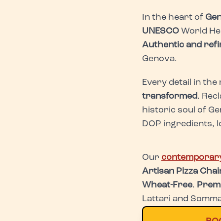
In the heart of
Gen
UNESCO
World Her
Authentic and ref
Genova.
Every detail in the
transformed
. Rec
historic soul of G
DOP ingredients, 
Our
contemporary
Artisan Pizza Cha
Wheat-Free
.
Prem
Lattari and Somma