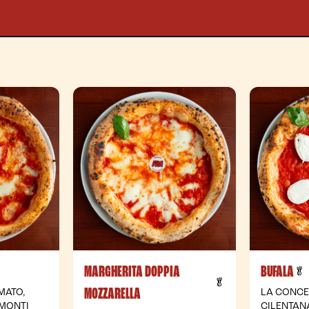
MARGHERITA DOPPIA
BUFALA
 Vegetarian
🥬
- Vegetarian
🥬
MOZZARELLA
MATO,
LA CONCE
 MONTI
CILENTAN