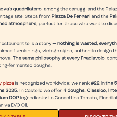
ova's quadrilatero
, among the caruggi and the Palazzi
itage site. Steps from
Piazza De Ferrari
and the
Pal
ined atmosphere
, perfect for those who want to disc
 restaurant tells a story —
nothing is wasted, everyth
laimed furnishings, vintage signs, authentic design th
enova.
The same philosophy at every Fradiavolo
: con
long-fermented doughs.
 pizza
is recognized worldwide: we rank
#22 in the 
ins 2025
. In Castello we offer
4 doughs
:
Classico
,
Int
ium DOP
ingredients: La Concettina Tomato, Fiordilat
riva EVO Oil.