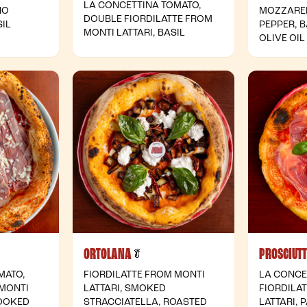
LA CONCETTINA TOMATO,
NO
MOZZARE
DOUBLE FIORDILATTE FROM
IL
PEPPER, B
MONTI LATTARI, BASIL
OLIVE OIL
ORTOLANA
PROSCIUT
- Vegetarian
🥬
MATO,
FIORDILATTE FROM MONTI
LA CONCE
 MONTI
LATTARI, SMOKED
FIORDILA
COOKED
STRACCIATELLA, ROASTED
LATTARI,