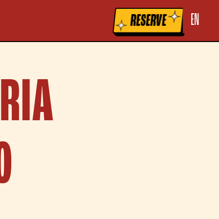
la raccolta
Le tue preferenze relative alla privacy
EN
RESERVE
ERIA
O