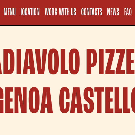
Informativa sul
MENU
LOCATION
WORK WITH US
CONTACTS
NEWS
FAQ
DIAVOLO PIZZ
GENOA CASTELL