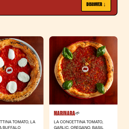
DISCOVER ↓
MARINARA
- Vegetarian
- Vegan
🌱
TTINA TOMATO, LA
LA CONCETTINA TOMATO,
A BUFFALO
GARLIC, OREGANO, BASIL