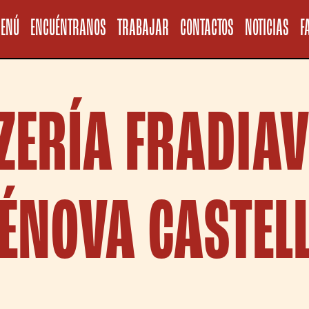
Informativa sul
ENÚ
ENCUÉNTRANOS
TRABAJAR
CONTACTOS
NOTICIAS
F
ZERÍA FRADIA
ÉNOVA CASTEL