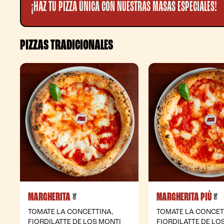
¡HAZ TU PIZZA ÚNICA CON NUESTRAS MASAS ESPECIALES!
PIZZAS TRADICIONALES
MARGHERITA
MARGHERITA PIÙ
- Vegetariana
-
🥬
🥬
TOMATE LA CONCETTINA,
TOMATE LA CONCET
FIORDILATTE DE LOS MONTI
FIORDILATTE DE LO