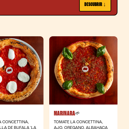
DESCUBRIR ↓
MARINARA
- Vegetariana
- Vegana
🌱
A CONCETTINA,
TOMATE LA CONCETTINA,
LA DE BUFALA 'LA
AJO, OREGANO, ALBAHACA