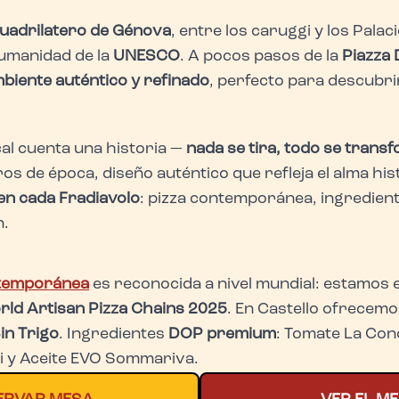
uadrilatero de Génova
, entre los caruggi y los Palaci
Humanidad de la
UNESCO
. A pocos pasos de la
Piazza 
biente auténtico y refinado
, perfecto para descubr
cal cuenta una historia —
nada se tira, todo se trans
os de época, diseño auténtico que refleja el alma hi
 en cada Fradiavolo
: pizza contemporánea, ingredien
n.
ntemporánea
es reconocida a nivel mundial: estamos 
rld Artisan Pizza Chains 2025
. En Castello ofrecem
in Trigo
. Ingredientes
DOP premium
: Tomate La Conc
ri y Aceite EVO Sommariva.