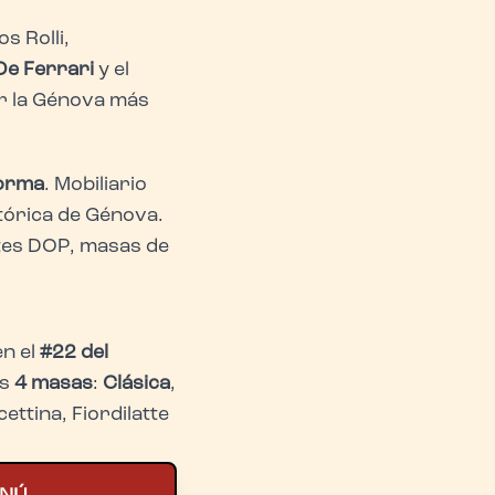
os Rolli,
De Ferrari
y el
ir la Génova más
forma
. Mobiliario
stórica de Génova.
tes DOP, masas de
en el
#22 del
os
4 masas
:
Clásica
,
ettina, Fiordilatte