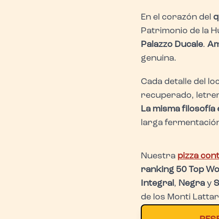
En el corazón del
q
Patrimonio de la 
Palazzo Ducale
.
Am
genuina.
Cada detalle del lo
recuperado, letrer
La misma filosofía
larga fermentació
Nuestra
pizza co
ranking 50 Top Wo
Integral
,
Negra
y
S
de los Monti Latta