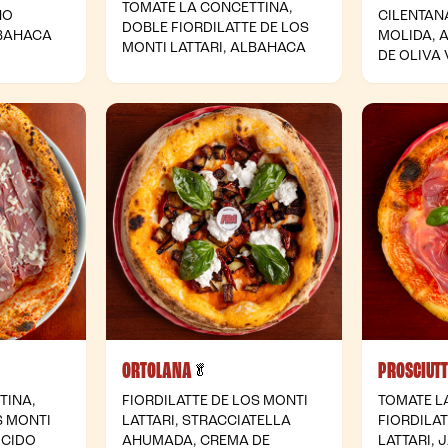
TOMATE LA CONCETTINA,
NO
CILENTANA
DOBLE FIORDILATTE DE LOS
LBAHACA
MOLIDA, 
MONTI LATTARI, ALBAHACA
DE OLIVA
ORTOLANA
PROSCIUT
- Vegetariana
🥬
TINA,
FIORDILATTE DE LOS MONTI
TOMATE L
S MONTI
LATTARI, STRACCIATELLA
FIORDILA
OCIDO
AHUMADA, CREMA DE
LATTARI,