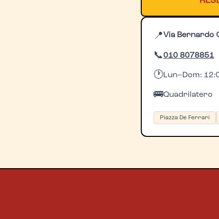
RES
📍
Via Bernardo 
📞
010 8078851
🕐
Lun–Dom: 12:0
🚌
Quadrilatero
Piazza De Ferrari