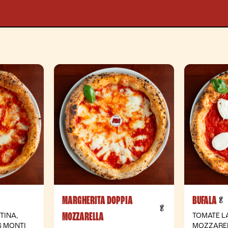
MARGHERITA DOPPIA
BUFALA
 Vegetariana
🥬
- Vegetariana
🥬
MOZZARELLA
TINA,
TOMATE L
S MONTI
MOZZAREL