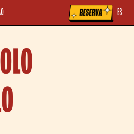
la raccolta
Le tue preferenze relative alla privacy
AQ
ES
RESERVA
VOLO
LO