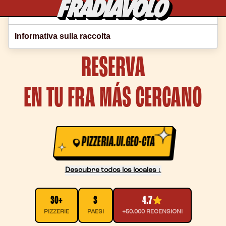
Le tue preferenze relative alla privacy
Informativa sulla raccolta
¿ANTOJO DE PIZZA?
RESERVA
EN TU FRA MÁS CERCANO
PIZZERIA.UI.GEO-CTA
Descubre todos los locales ↓
30+
3
4.7
PIZZERIE
PAESI
+50.000 RECENSIONI