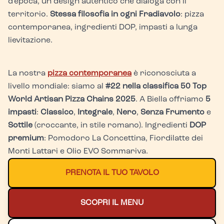
d'epoca, un design autentico che dialoga con il
territorio.
Stessa filosofia in ogni Fradiavolo
: pizza
contemporanea, ingredienti DOP, impasti a lunga
lievitazione.
La nostra
pizza contemporanea
è riconosciuta a
livello mondiale: siamo al
#22 nella classifica 50 Top
World Artisan Pizza Chains 2025
. A Biella offriamo
5
impasti
:
Classico
,
Integrale
,
Nero
,
Senza Frumento
e
Sottile
(croccante, in stile romano). Ingredienti
DOP
premium
: Pomodoro La Concettina, Fiordilatte dei
Monti Lattari e Olio EVO Sommariva.
PRENOTA IL TUO TAVOLO
SCOPRI IL MENU