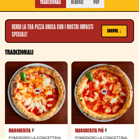
TRADIZIONALI
DIAVOLE
POP
RENDI LA TUA PIZZA UNICA CON I NOSTRI IMPASTI
SCOPRI ↓
SPECIALI!
TRADIZIONALI
MARGHERITA
MARGHERITA PIÙ
- Vegetariana
- Vegetariana
🥬
🥬
POMODORO LA CONCETTINA,
POMODORO LA CONCETTINA,