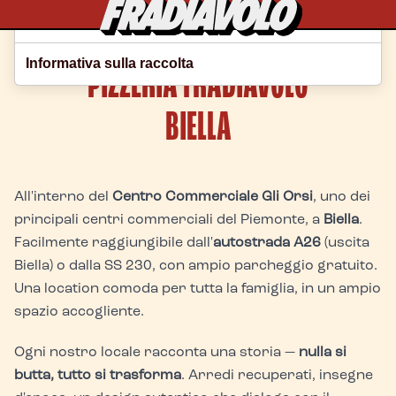
Le tue preferenze relative alla privacy
Home
Dove Siamo
Informativa sulla raccolta
PIZZERIA FRADIAVOLO
Biella
BIELLA
All'interno del
Centro Commerciale Gli Orsi
, uno dei
principali centri commerciali del Piemonte, a
Biella
.
Facilmente raggiungibile dall'
autostrada A26
(uscita
Biella) o dalla SS 230, con ampio parcheggio gratuito.
Una location comoda per tutta la famiglia, in un ampio
spazio accogliente.
Ogni nostro locale racconta una storia —
nulla si
butta, tutto si trasforma
. Arredi recuperati, insegne