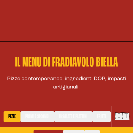
IL MENU DI FRADIAVOLO BIELLA
Pizze contemporanee, ingredienti DOP, impasti
artigianali.
🇮🇹
PIZZE
PRIMI E SECONDI
INSALATE E PIATTINI
FRITTI
DOLCI