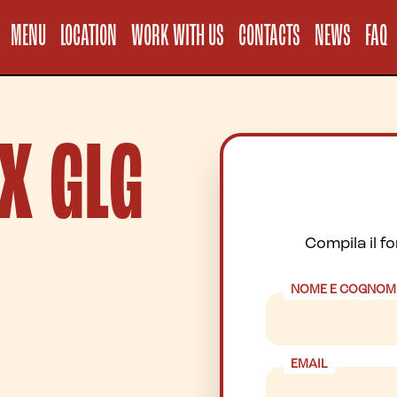
Informativa sul
MENU
LOCATION
WORK WITH US
CONTACTS
NEWS
FAQ
X GLG
Compila il f
NOME E COGNOM
EMAIL