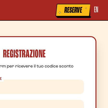
la raccolta
Le tue preferenze relative alla privacy
EN
RESERVE
REGISTRAZIONE
orm per ricevere il tuo codice sconto
E