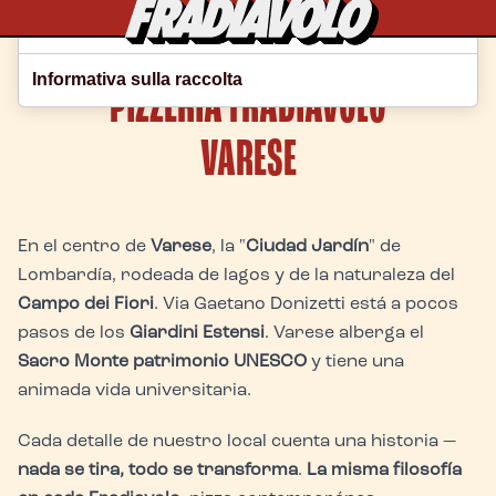
Le tue preferenze relative alla privacy
Home
Varese
Informativa sulla raccolta
PIZZERIA FRADIAVOLO
VARESE
En el centro de
Varese
, la "
Ciudad Jardín
" de
Lombardía, rodeada de lagos y de la naturaleza del
Campo dei Fiori
. Via Gaetano Donizetti está a pocos
pasos de los
Giardini Estensi
. Varese alberga el
Sacro Monte patrimonio UNESCO
y tiene una
animada vida universitaria.
Cada detalle de nuestro local cuenta una historia —
nada se tira, todo se transforma
.
La misma filosofía