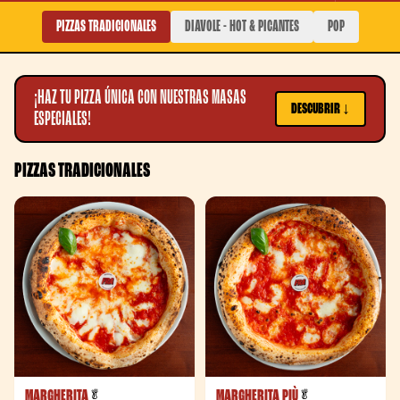
PIZZAS TRADICIONALES
DIAVOLE - HOT & PICANTES
POP
¡HAZ TU PIZZA ÚNICA CON NUESTRAS MASAS
DESCUBRIR ↓
ESPECIALES!
PIZZAS TRADICIONALES
MARGHERITA
MARGHERITA PIÙ
- Vegetariana
- Vegetariana
🥬
🥬