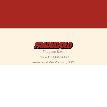
Fragesa S.r.l.
P.IVA 12209370969
sede legal Via Mazzini, 60/A
10123 Torino - Italia
NAVEGACIÓN
RECURSOS
Home
Alérgenos
Menu
Trabaja con nosotros
Encuéntranos
Privacy Policy
Contactos
Cookie Policy