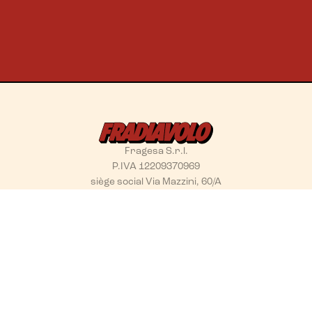
Fragesa S.r.l.
P.IVA 12209370969
siège social Via Mazzini, 60/A
10123 Torino - Italia
NAVIGATION
RESSOURCES
Home
Allergènes
Menu
Travaillez avec nous
Où nous sommes
Privacy Policy
Contacts
Cookie Policy