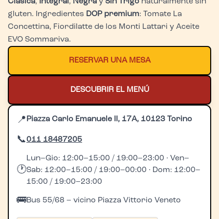
Clásica
,
Integral
,
Negra
y
Sin Trigo
naturalmente sin
gluten. Ingredientes
DOP premium
: Tomate La
Concettina, Fiordilatte de los Monti Lattari y Aceite
EVO Sommariva.
RESERVAR UNA MESA
DESCUBRIR EL MENÚ
📍
Piazza Carlo Emanuele II, 17A, 10123 Torino
📞
011 18487205
Lun–Gio: 12:00–15:00 / 19:00–23:00 · Ven–
🕐
Sab: 12:00–15:00 / 19:00–00:00 · Dom: 12:00–
15:00 / 19:00–23:00
🚌
Bus 55/68 – vicino Piazza Vittorio Veneto