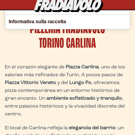
Le tue preferenze relative alla privacy
Home
Torino
Informativa sulla raccolta
PIZZERÍA FRADIAVOLO
Carlina
TORINO CARLINA
En el corazón elegante de
Piazza Carlina
, uno de los
salones más refinados de Turín. A pocos pasos de
Piazza Vittorio Veneto
y del
Lungo Po
, ofrecemos
pizza contemporánea en un entorno histórico de
gran encanto. Un
ambiente sofisticado y tranquilo
,
entre palacios históricos y la vivacidad discreta del
centro.
El local de Carlina refleja la
elegancia del barrio
: un