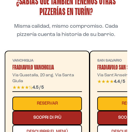
¿SABÍAS QUE TAMBIÉN TENEMOS OTRAS
PIZZERÍAS EN TURÍN?
Misma calidad, mismo compromiso. Cada
pizzería cuenta la historia de su barrio.
VANCHIGLIA
SAN SALVARIO
FRADIAVOLO VANCHIGLIA
FRADIAVOLO SAN SA
Via Guastalla, 20 ang. Via Santa
Via Sant'Anselmo
Giulia
★★★★
4.4 / 5
★★★★½
4.5 / 5
RESERVAR
RESE
SCOPRI DI PIÙ
SCOPRI
DESCUBRIR EL MENÚ
DESCUBRI