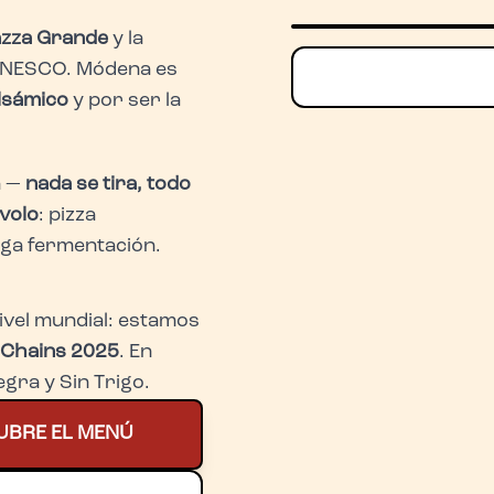
azza Grande
y la
UNESCO. Módena es
lsámico
y por ser la
a —
nada se tira, todo
avolo
: pizza
ga fermentación.
ivel mundial: estamos
a Chains 2025
. En
Negra y Sin Trigo.
UBRE EL MENÚ