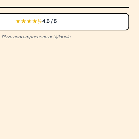
★★★★½
4.5 / 5
Pizza contemporanea artigianale