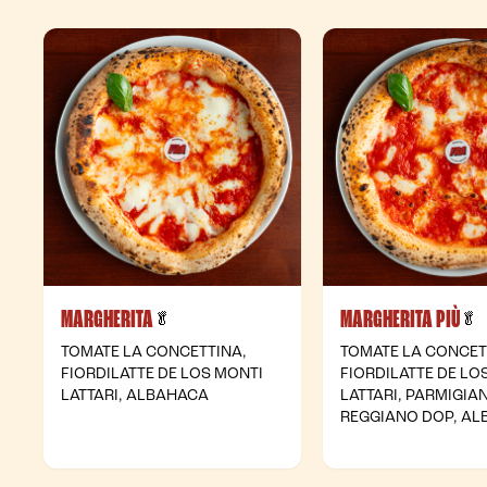
MARGHERITA
MARGHERITA PIÙ
- Vegetariana
-
🥬
🥬
TOMATE LA CONCETTINA,
TOMATE LA CONCET
FIORDILATTE DE LOS MONTI
FIORDILATTE DE LO
LATTARI, ALBAHACA
LATTARI, PARMIGIA
REGGIANO DOP, A