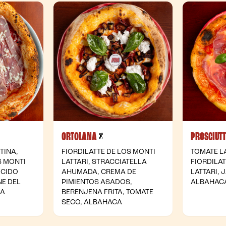
ORTOLANA
PROSCIUT
- Vegetariana
🥬
TINA,
FIORDILATTE DE LOS MONTI
TOMATE L
S MONTI
LATTARI, STRACCIATELLA
FIORDILA
OCIDO
AHUMADA, CREMA DE
LATTARI,
NE DEL
PIMIENTOS ASADOS,
ALBAHAC
CA
BERENJENA FRITA, TOMATE
SECO, ALBAHACA