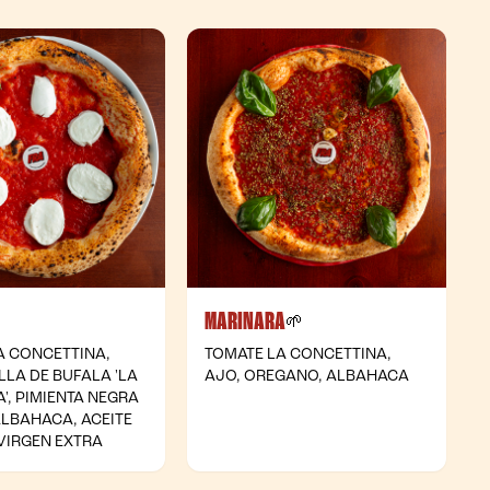
MARINARA
- Vegetariana
- Vegana
🌱
A CONCETTINA,
TOMATE LA CONCETTINA,
LA DE BUFALA 'LA
AJO, OREGANO, ALBAHACA
', PIMIENTA NEGRA
ALBAHACA, ACEITE
 VIRGEN EXTRA