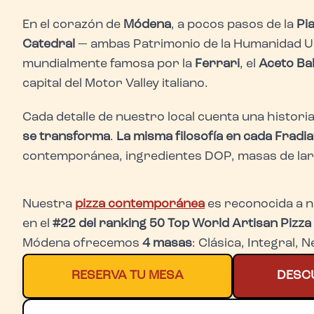
En el corazón de
Módena
, a pocos pasos de la
Pi
Catedral
— ambas Patrimonio de la Humanidad 
mundialmente famosa por la
Ferrari
, el
Aceto Ba
capital del Motor Valley italiano.
Cada detalle de nuestro local cuenta una histori
se transforma
.
La misma filosofía en cada Fradi
contemporánea, ingredientes DOP, masas de lar
Nuestra
pizza contemporánea
es reconocida a n
en el
#22 del ranking 50 Top World Artisan Pizz
Módena ofrecemos
4 masas
: Clásica, Integral, 
RESERVA TU MESA
DESC