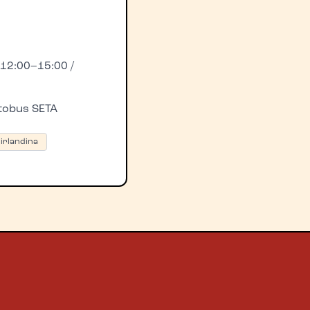
 12:00–15:00 /
utobus SETA
irlandina