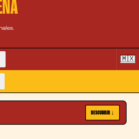
ENA
nales.
S
🇲🇽
DESCUBRIR ↓