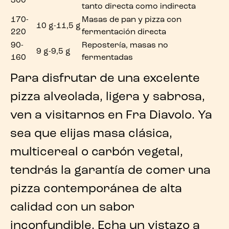
300
tanto directa como indirecta
170-
Masas de pan y pizza con
10 g-11,5 g
220
fermentación directa
90-
Repostería, masas no
9 g-9,5 g
160
fermentadas
Para disfrutar de una excelente
pizza alveolada, ligera y sabrosa,
ven a visitarnos en
Fra Diavolo
. Ya
sea que elijas masa clásica,
multicereal o carbón vegetal,
tendrás la garantía de comer una
pizza contemporánea
de alta
calidad con un sabor
inconfundible. Echa un vistazo a