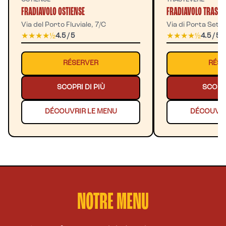
OSTIENSE
TRASTEVERE
FRADIAVOLO OSTIENSE
FRADIAVOLO TRASTE
Via del Porto Fluviale, 7/C
Via di Porta Setti
★★★★½
4.5 / 5
★★★★½
4.5 / 5
RÉSERVER
RÉSE
SCOPRI DI PIÙ
SCOPRI
DÉCOUVRIR LE MENU
DÉCOUVRI
NOTRE MENU