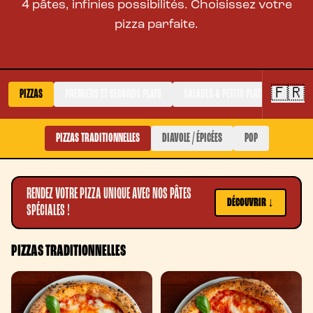
4 pâtes, infinies possibilités. Choisissez votre
pizza parfaite.
🇫🇷
PIZZAS
PREMIERS ET SECONDS PLATS
SALADES & PETITS PLATS
FRITURE
PIZZAS TRADITIONNELLES
DIAVOLE / ÉPICÉES
POP
RENDEZ VOTRE PIZZA UNIQUE AVEC NOS PÂTES
DÉCOUVRIR ↓
SPÉCIALES !
PIZZAS TRADITIONNELLES