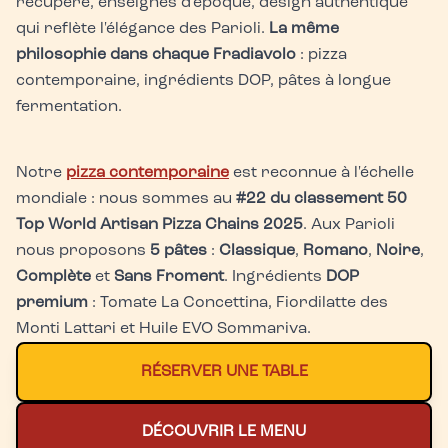
récupéré, enseignes d'époque, design authentique
qui reflète l'élégance des Parioli.
La même
philosophie dans chaque Fradiavolo
: pizza
contemporaine, ingrédients DOP, pâtes à longue
fermentation.
Notre
pizza contemporaine
est reconnue à l'échelle
mondiale : nous sommes au
#22 du classement 50
Top World Artisan Pizza Chains 2025
. Aux Parioli
nous proposons
5 pâtes
:
Classique
,
Romano
,
Noire
,
Complète
et
Sans Froment
. Ingrédients
DOP
premium
: Tomate La Concettina, Fiordilatte des
Monti Lattari et Huile EVO Sommariva.
RÉSERVER UNE TABLE
DÉCOUVRIR LE MENU