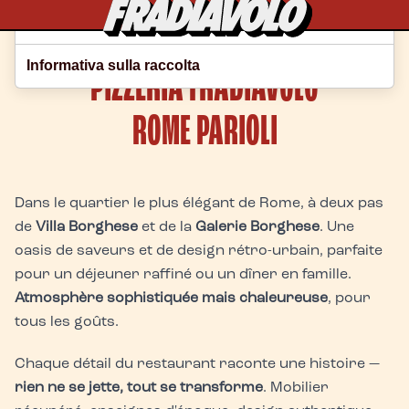
Le tue preferenze relative alla privacy
Home
Roma
Informativa sulla raccolta
PIZZERIA FRADIAVOLO
Parioli
ROME PARIOLI
Dans le quartier le plus élégant de Rome, à deux pas
de
Villa Borghese
et de la
Galerie Borghese
. Une
oasis de saveurs et de design rétro-urbain, parfaite
pour un déjeuner raffiné ou un dîner en famille.
Atmosphère sophistiquée mais chaleureuse
, pour
tous les goûts.
Chaque détail du restaurant raconte une histoire —
rien ne se jette, tout se transforme
. Mobilier