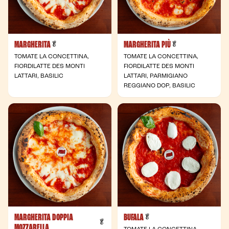
MARGHERITA
MARGHERITA PIÙ
- Végétarienne
- Végétarienne
🥬
🥬
TOMATE LA CONCETTINA,
TOMATE LA CONCETTINA,
FIORDILATTE DES MONTI
FIORDILATTE DES MONTI
LATTARI, BASILIC
LATTARI, PARMIGIANO
REGGIANO DOP, BASILIC
MARGHERITA DOPPIA
BUFALA
- Végétarienne
🥬
- Végétarienne
🥬
MOZZARELLA