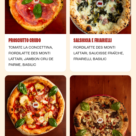
PROSCIUTTO CRUDO
SALSICCIA E FRIARIELLI
TOMATE LA CONCETTINA,
FIORDILATTE DES MONTI
FIORDILATTE DES MONTI
LATTARI, SAUCISSE FRAÎCHE,
LATTARI, JAMBON CRU DE
FRIARIELLI, BASILIC
PARME, BASILIC