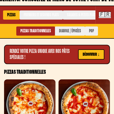
🇫🇷
PIZZAS
PREMIERS ET SECONDS PLATS
SALADES & PETITS PLATS
FRITURE
PIZZAS TRADITIONNELLES
DIAVOLE / ÉPICÉES
POP
RENDEZ VOTRE PIZZA UNIQUE AVEC NOS PÂTES
DÉCOUVRIR ↓
SPÉCIALES !
PIZZAS TRADITIONNELLES