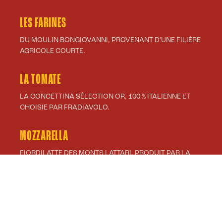
LES FARINES
DU MOULIN BONGIOVANNI, PROVENANT D’UNE FILIÈRE
AGRICOLE COURTE.
LA TOMATE
LA CONCETTINA SÉLECTION OR, 100 % ITALIENNE ET
CHOISIE PAR FRADIAVOLO.
MOZZARELLA
FIORDILATTE DES MONTS LATTARI, PRODUIT PAR LA
FROMAGERIE FUSCO.
LES CHARCUTERIES
PRODUITES ET SÉLECTIONNÉES PAR RASPINI POUR
FRADIAVOLO