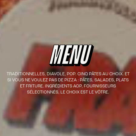
MENU
TRADITIONNELLES, DIAVOLE, POP. CINQ PÂTES AU CHOIX. ET
SI VOUS NE VOULEZ PAS DE PIZZA : PÂTES, SALADES, PLATS
ET FRITURE. INGRÉDIENTS AOP, FOURNISSEURS
SÉLECTIONNÉS, LE CHOIX EST LE VÔTRE.