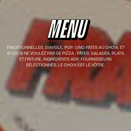
MENU
TRADITIONNELLES, DIAVOLE, POP. CINQ PÂTES AU CHOIX. ET
SI VOUS NE VOULEZ PAS DE PIZZA : PÂTES, SALADES, PLATS
ET FRITURE. INGRÉDIENTS AOP, FOURNISSEURS
SÉLECTIONNÉS, LE CHOIX EST LE VÔTRE.