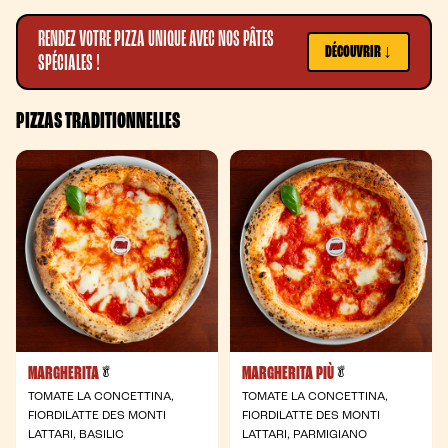
RENDEZ VOTRE PIZZA UNIQUE AVEC NOS PÂTES
DÉCOUVRIR ↓
SPÉCIALES !
PIZZAS TRADITIONNELLES
MARGHERITA
MARGHERITA PIÙ
- Végétarienne
- Végétarienne
🥬
🥬
TOMATE LA CONCETTINA,
TOMATE LA CONCETTINA,
FIORDILATTE DES MONTI
FIORDILATTE DES MONTI
LATTARI, BASILIC
LATTARI, PARMIGIANO