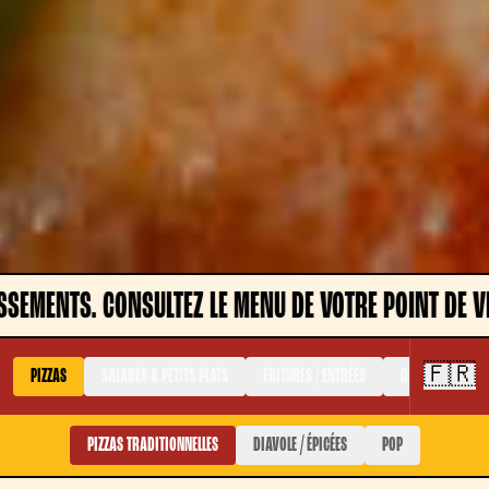
ENU DE VOTRE POINT DE VENTE
ATTENTION, LES
🇫🇷
PIZZAS
SALADES & PETITS PLATS
FRITURES / ENTRÉES
DESSERTS
PIZZAS TRADITIONNELLES
DIAVOLE / ÉPICÉES
POP